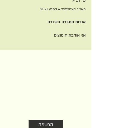
פרופיל
תאריך הצטרפות: 4 במרץ 2021
אודות החברה בשזרה
אני אוהבת חומוצים
הצטרפו לניוזלטר שלנו
עדכונים על הזדמנויות שהקהילה מציעה
בעולם היין והאוכל. לא חופר אז לא כדאי
לוותר
הרשמה