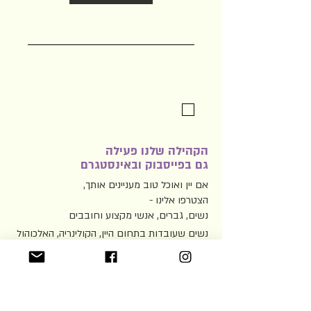
אישור תנאי השימוש ומשלוח דוא״ל
הקהילה שלנו פעילה
גם בפייסבוק ובאינסטגרם
אם יין ואוכל טוב מעניינים אותך,
הצטרפו אלינו -
נשים, גברים, אנשי מקצוע וחובבים
נשים שעובדות בתחום היין, הקולינריה, האלכוהול
והאירוח
מוזמנות להצטרף גם ל
קבוצת הפייסבוק הסגורה