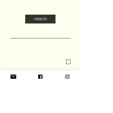
הרשמה
אישור תנאי השימוש ומשלוח דוא״ל
הקהילה שלנו פעילה
גם בפייסבוק ובאינסטגרם
אם יין ואוכל טוב מעניינים אותך,
הצטרפו אלינו -
נשים, גברים, אנשי מקצוע וחובבים
נשים שעובדות בתחום היין, הקולינריה, האלכוהול
והאירוח