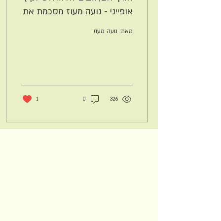
אופייני - נועה מעוז מסכמת את
עונת גידול 2021
מאת: נועה מעוז
1
0
326
הצטרפו לניוזלטר שלנו
עדכונים על הזדמנויות שהקהילה מציעה
בעולם היין והאוכל. לא חופר אז לא כדאי
לוותר