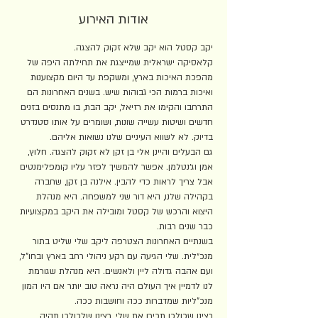
אודות האירוע
יקב קסטל הוא יקב שלא זקוק להצגה.
קלאסיקה ישראלית שמייצגת את תחילתה היפה של 
מהפכת האיכות בארץ, ומשקפת עד היום מקצוענות 
ואיכות ברמות הכי גבוהות שיש. בשנים האחרונות הם 
התרחבו והקימו את רזיאל, יקב הבת, בו מתנסים בזנים 
חדשים ושיטות עשייה שונות, ושומרים על אותו סטנדרט 
בדיוק. לא לשווא העיניים שלנו נשואות אליהם.
גם הבעלים והיינן אלי בן זקן לא זקוק להצגה. חלוץ, 
אמן וג׳נטלמן. אפשר להמשיך לפזר עליו קומפלימנטים 
אבל צריך לראות כדי להבין. אילנה בן זקן, שחברה 
בקהילה שלנו, היא דור שני למשפחה. היא מנהלת 
היצוא והרכש של קסטל ומובילה את היקב במקצועיות 
כבר שנים רבות.
בשנתיים האחרונות הצטרפה ליקב שלי שליט בתור 
מנכ״לית. שלי הגיעה עם רקע ניהולי רחב בארץ ובחו"ל, 
ועם אהבה גדולה ליין ולאנשים. היא מנהלת שגורמת 
לנו לדמיין איך העולם היה נראה טוב יותר אם היו המון 
מנכ"ליות שמדברות ככה וחושבות ככה.
רצינו שכולכן תכירו את שלי, רצינו שלכולכן תהיה 