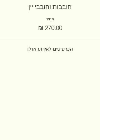
חובבות וחובבי יין
מחיר
הכרטיסים לאירוע אזלו
הצטרפו לניוזלטר שלנו
עדכונים על הזדמנויות שהקהילה מציעה
בעולם היין והאוכל. לא חופר אז לא כדאי
לוותר