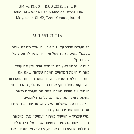
19 בדצמ׳ 2021, 11:00 – 13:00 GMT‎+2‎
Bouquet - Wine Bar & Magical store, Ha-
Meyasdim St 62, Even Yehuda, Israel
אודות האירוע
כל העולם מדבר על יינות טבעיים, אבל מה זה אומר 
בעצם? מאיפה זה הגיע? ואיך זה עתיד להשפיע על 
עולם היין? 
ב-19.12 נפגש לטעימה מיוחדת שבה נבין מה עומד 
מאחורי היינות הפראיים האלה שנראה שאט אט 
מתקרבים למיינסטרים. מה זה אומר מינימום התערבות, 
מה מקומה של החקלאות בתוך התהליך, מהו הביטוי 
הייחודי של היינות האלה, למה הם מעוררים כזאת 
מחלוקת ומצד שני למה הם כל כך רלוונטיים. 
כדי לענות על השאלות האלה, הזמנו שתי נשות שזרה 
שחיות ונושמות יינות טבעיים:
נטלי שפריר – האישה מאחורי "עסיס". נטלי מייבאת 
ומוכרת יינות שנעשים בכמויות קטנות על ידי מגדלים 
ומגדלות מדהימים, מגיאורגיה, איטליה ואוסטריה. ואם 