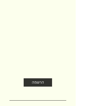
הצטרפו לניוזלטר שלנו
עדכונים על הזדמנויות שהקהילה מציעה
בעולם היין והאוכל. לא חופר אז לא כדאי
לוותר
הרשמה