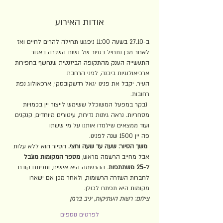
אודות האירוע
ב-27.10 בשעה 11:00 ניפגש תחילה להרים לחיים ואז 
לאחר מכן נתחיל בסיור של נשות השזרה באזור 
התעשייה הענק מהתקופה הביזנטית שנחשף בחפירות 
ארכיאולוגיות ביבנה, לפני הרחבת 
העיר. יקבל את פנינו יגאל רדשקובסקי, ארכאולוג נפת 
רחובות.
 נבקר במפעל המשוכלל ששימש לייצור יין בכמויות 
מסחריות. נראה גיתות נדירות, עיטורים מיוחדים, קנקנים 
ועוד ממצאים שילמדו אותנו על מי ששתו 
פה יין 1500 שנה לפנינו.
משך הסיור: שעה עד שעה וחצי.
 הסיור הוא ללא עלות 
אבל מחייב הרשמה מראש, 
מספר המקומות מוגבל 
ל-25 משתתפות
. ההרשמה היא אישית, ותפתח קודם 
לחברות השזרה הרשומות, ולאחר מכן אם ישארו 
מקומות היא תפתח לכולן.  
צילום: רשות העתיקות, יניב ברמן
לפרטים נוספים