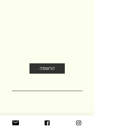
הצטרפו לניוזלטר שלנו
עדכונים על הזדמנויות שהקהילה מציעה
בעולם היין והאוכל. לא חופר אז לא כדאי
לוותר
הרשמה
אישור תנאי השימוש ומשלוח דוא״ל