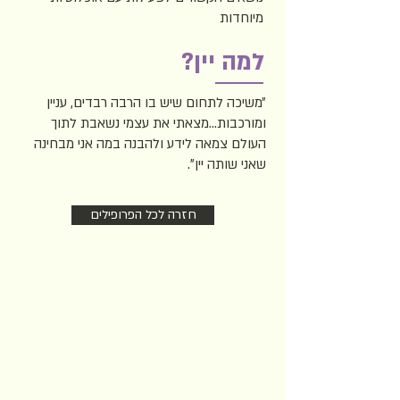
מיוחדות
למה יין?
״משיכה לתחום שיש בו הרבה רבדים, עניין
ומורכבות...מצאתי את עצמי נשאבת לתוך
העולם צמאה לידע ולהבנה במה אני מבחינה
שאני שותה יין״.
חזרה לכל הפרופילים
הצטרפו לניוזלטר שלנו
עדכונים על הזדמנויות שהקהילה מציעה