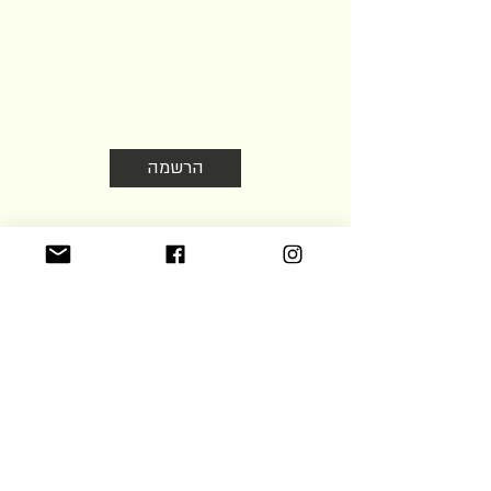
בעולם היין והאוכל. לא חופר אז לא כדאי
לוותר
הרשמה
אישור תנאי השימוש ומשלוח דוא״ל
הקהילה שלנו פעילה
גם בפייסבוק ובאינסטגרם
אם יין ואוכל טוב מעניינים אותך,