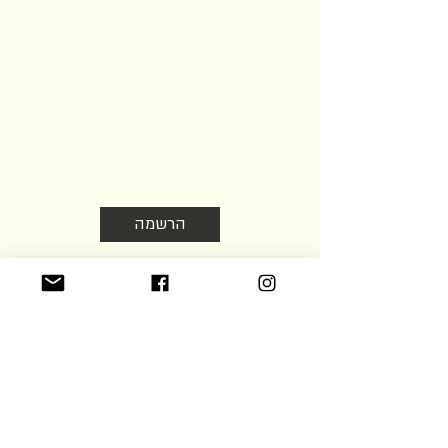
הצטרפו לניוזלטר שלנו
עדכונים על הזדמנויות שהקהילה מציעה
בעולם היין והאוכל. לא חופר אז לא כדאי
לוותר
הרשמה
אישור תנאי השימוש ומשלוח דוא״ל