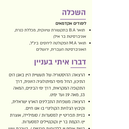
השכלה
לימודים אקדמאים
תואר B.A בתקשורת שיווקית, מכללת כנרת,
אוניברסיטת בר אילן
תואר M.A הפקולטה ליחסים בינ"ל,
האוניברסיטה העברית, ירושלים
דברו איתי בעניין
הרצאה: ההיסטוריה של תעשיית היין באגן הים
התיכון, החל מימי המיתולוגיה היוונית, דרך
התקופה המקראית, דרך ימי הביניים, המאה
13, מאה 19 ועד ימינו.
הרצאה: משפחת התבלינים הארץ ישראלית,
וקיבוץ הגלויות הקולינרי בו אנו חיים.
בניית תפריטי יין למסעדות / סומיליי'ה, אוצרת
יין/ הקמת בר יין וקוקטיילים למסעדות.
בניית אוסף יין ללקוחות פרטיים / הערכת שווי