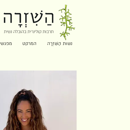
נשות הַשִּׁזְרָה
המרקט
מפגשי הַ