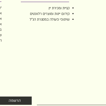
"ת
קניית ומכירת יין
אה
קידום יינות ומוצרים רלוונטים
אד
שיתופי פעולה במסגרת הנ״ל
או
בי
שב
ה
הצטרפו לניוזלטר שלנו
ם על הזדמנויות שהקהילה מציעה בעולם היין והאוכל. לא חופר אז לא כדאי 
הרשמה