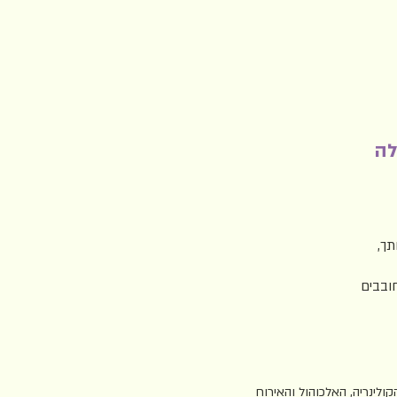
לה
תך,
חובבים
ולינריה, האלכוהול והאירוח