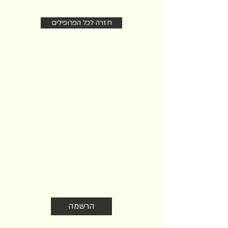
חזרה לכל הפרופילים
הצטרפו לניוזלטר שלנו
עדכונים על הזדמנויות שהקהילה מציעה
בעולם היין והאוכל. לא חופר אז לא כדאי
לוותר
הרשמה