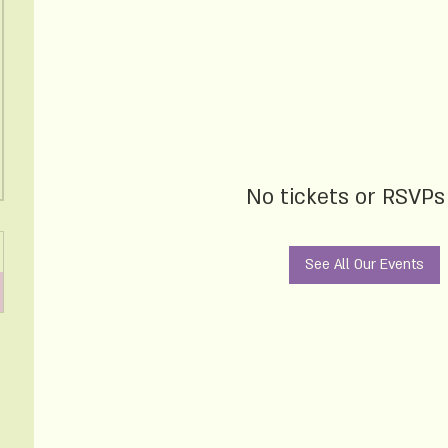
No tickets or RSVPs
See All Our Events