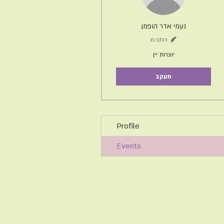
נעמי אדר הופמן
כותב/ת
יוצרות יין
מעקב
Profile
Events