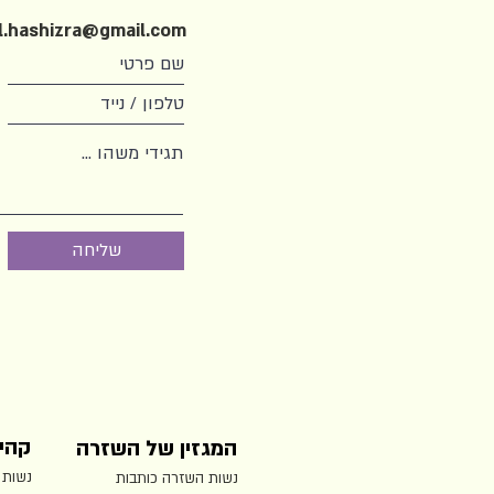
l.hashizra@gmail.com
שליחה
קהי
המגזין של השזרה
נשות 
נשות השזרה כותבות