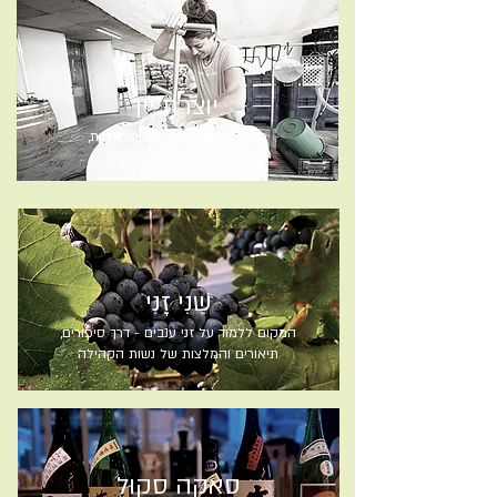
יוצרת יין
מפגש קרוב עם יינניות ישראליות,
באמצעות מילים וצילומים
שֵׁנִי זָנִי
המקום ללמוד על זני ענבים - דרך סיפורים,
תיאורים והמלצות של נשות הקהילה
סאקה סקוּל