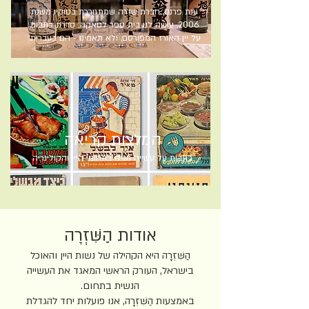
ענת פרנס, חברת שזרה שמתגוררת בטוקיו משנת
2006, עושה לנו בית ספר לסאקה: סדרת כתבות
על יין האורז המפורסם, ולא תאמינו - הם בעברית!
המלצות קריאה
כתבות על עשייה נשים בתחומי היין והקולינריה
אודות הַשִּׁזְרָה
הַשִּׁזְרָה היא הקהילה של נשות היין והאוכל
בישראל, העורק הראשי המאגד את העשייה
הנשית בתחום.
באמצעות הַשִּׁזְרָה, אנו פועלות יחד להגדלת