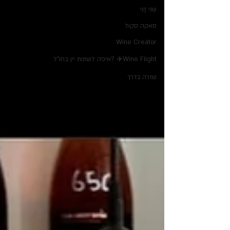
שֵׁנִי זָנִי
סאקה סקוּל
Wine Creator
Wine Flight✈️ ?איפה לשתות יין בחו"ל
שזרה בדרך