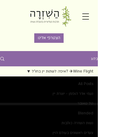
הצטרפי אלינו
בלוג
Wine Flight✈️ ?איפה לשתות יין בחו"ל
All Posts
נעמי אדר הופמן - יוצרת יין
טל טאובר
Blended
נשות השזרה כותבות
צעדים ראשונים בעולם היין