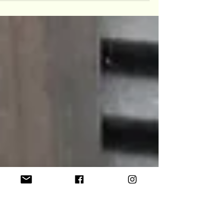
כתבה: רונית רונן הוי אמסטרדם! כביכול בירה אירופית שהזוה
היחידי הקשור אליה, הינו חלונות אדומים וקופי שופ. כמה עוול
לעיר היפיפייה הזו. כדי...